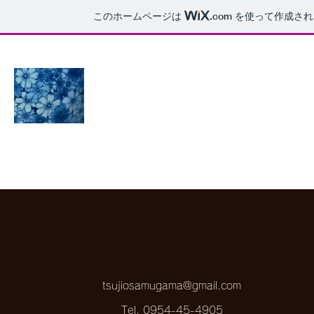
このホームページは
.com
を使って作成され
辻修窯
ホーム
ギャラリー・ショップ
Instagram
展示会・イベント
tsujiosamugama@gmail.com
Tel. 0954-45-4905